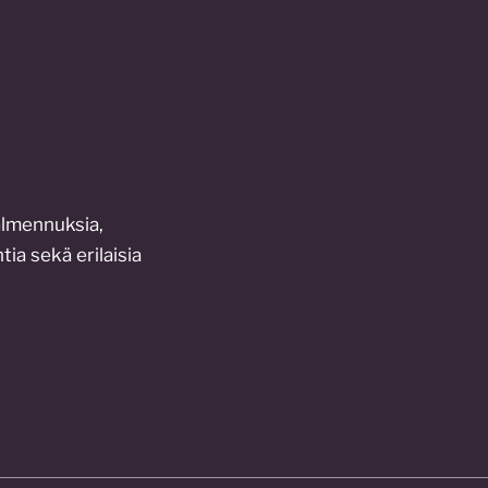
almennuksia,
tia sekä erilaisia