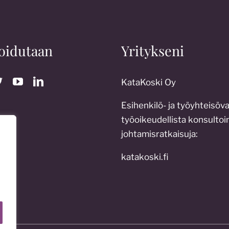
oidutaan
Yritykseni
KataKoski Oy
Esihenkilö- ja työyhteisöv
työoikeudellista konsultoin
johtamisratkaisuja:
katakoski.fi