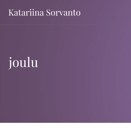
Ohita
joulu