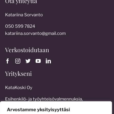
Ota yhteyttä
Katariina Sorvanto
050 599 7824
katariina.sorvanto@gmail.com
Verkostoidutaan
Yritykseni
KataKoski Oy
Esihenkilö- ja työyhteisövalmennuksia,
työoikeudellista konsultointia sekä erilaisia
Arvostamme yksityisyyttäsi
johtamisratkaisuja: