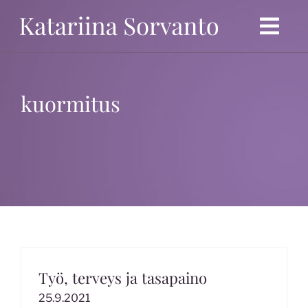
Ohita
Togg
Navi
Etusivu
kuormitus
Politiikka
Ansioluettelo
Blogi
Mielipidekirjoitukset
Kolumnit
Työ, terveys ja tasapaino
25.9.2021