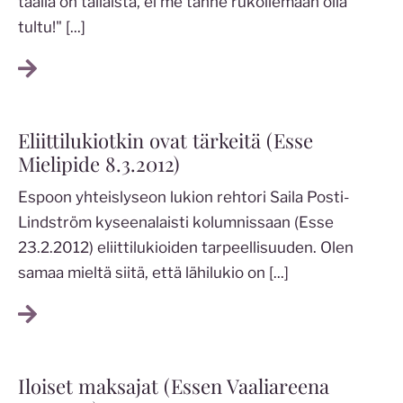
täällä on tällaista, ei me tänne rukoilemaan olla
tultu!"
[...]
Eliittilukiotkin ovat tärkeitä (Esse
Mielipide 8.3.2012)
Espoon yhteislyseon lukion rehtori Saila Posti-
Lindström kyseenalaisti kolumnissaan (Esse
23.2.2012) eliittilukioiden tarpeellisuuden. Olen
samaa mieltä siitä, että lähilukio on
[...]
Iloiset maksajat (Essen Vaaliareena