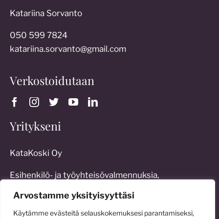
Katariina Sorvanto
050 599 7824
katariina.sorvanto@gmail.com
Verkostoidutaan
Yritykseni
KataKoski Oy
Esihenkilö- ja työyhteisövalmennuksia,
työoikeudellista konsultointia sekä erilaisia
Arvostamme yksityisyyttäsi
johtamisratkaisuja:
Käytämme evästeitä selauskokemuksesi parantamiseksi,