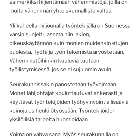
esimerkiksi hiljentämään vähemmistöjä, joilla on
muita vähemmän yhteiskunnallista valtaa.
Yli kahdella miljoonalla työntekijällä on Suomessa
varsin suojeltu asema niin lakien,
oikeuskäytännön kuin monien muidenkin etujen
puolesta. Työtä ja työn tekemistä arvostetaan.
Vähemmistöihinkin kuuluvia tuetaan
työllistymisessä, jos se ei suju omin avuin.
Seurakunnissakin panostetaan työvoimaan.
Monet lähijohtajat kouluttautuvat ahkerasti ja
käyttävät työntekijöiden työhyvinvointia lisääviä
keinoja esihenkilötyössään. Työntekijöiden
yksilöllisiä tarpeita huomioidaan.
Voima on vahva sana. Myös seurakunnilla on