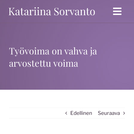
Ohita
Togg
Navi
Etusivu
Politiikka
Työvoima on vahva ja
arvostettu voima
Ansioluettelo
Blogi
Mielipidekirjoitukset
Kolumnit
Edellinen
Seuraava