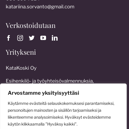
katariina.sorvanto@gmail.com
Verkostoidutaan
Yritykseni
KataKoski Oy
Esihenkilö- ja työyhteisövalmennuksia,
työoikeudellista konsultointia sekä erilaisia
Arvostamme yksityisyyttäsi
johtamisratkaisuja:
Käytämme evästeitä selauskokemuksesi parantamiseksi,
katakoski.fi
personoitujen mainosten ja sisällön tarjoamiseksi ja
liikenteemme analysoimiseksi. Hyväksyt evästeidemme
käytön klikkaamalla ”Hyväksy kaikki”.