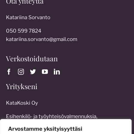
Ota yhteyttä
Katariina Sorvanto
050 599 7824
katariina.sorvanto@gmail.com
Verkostoidutaan
Yritykseni
KataKoski Oy
Esihenkilö- ja työyhteisövalmennuksia,
työoikeudellista konsultointia sekä erilaisia
Arvostamme yksityisyyttäsi
johtamisratkaisuja: