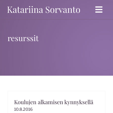
Ohita
Togg
Navi
Etusivu
resurssit
Politiikka
Ansioluettelo
Blogi
Mielipidekirjoitukset
Kolumnit
Koulujen alkamisen kynnyksellä
10.8.2016