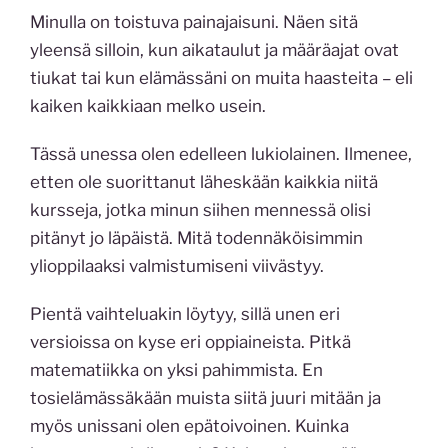
Minulla on toistuva painajaisuni. Näen sitä
yleensä silloin, kun aikataulut ja määräajat ovat
tiukat tai kun elämässäni on muita haasteita – eli
kaiken kaikkiaan melko usein.
Tässä unessa olen edelleen lukiolainen. Ilmenee,
etten ole suorittanut läheskään kaikkia niitä
kursseja, jotka minun siihen mennessä olisi
pitänyt jo läpäistä. Mitä todennäköisimmin
ylioppilaaksi valmistumiseni viivästyy.
Pientä vaihteluakin löytyy, sillä unen eri
versioissa on kyse eri oppiaineista. Pitkä
matematiikka on yksi pahimmista. En
tosielämässäkään muista siitä juuri mitään ja
myös unissani olen epätoivoinen. Kuinka