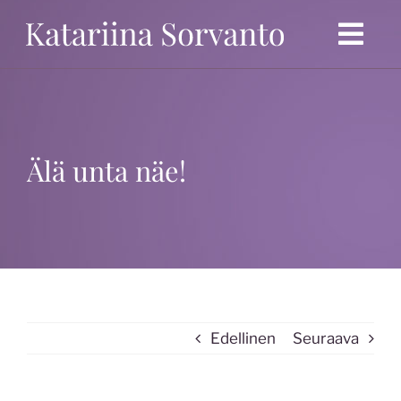
Ohita
Togg
Navi
Etusivu
Politiikka
Älä unta näe!
Ansioluettelo
Blogi
Mielipidekirjoitukset
Kolumnit
Edellinen
Seuraava