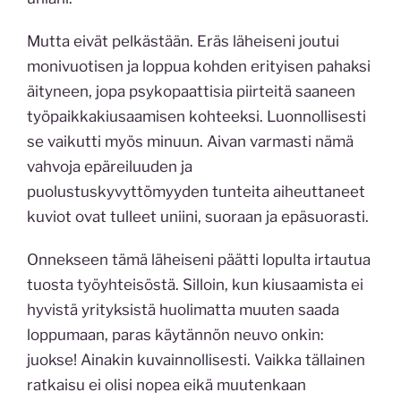
Mutta eivät pelkästään. Eräs läheiseni joutui
monivuotisen ja loppua kohden erityisen pahaksi
äityneen, jopa psykopaattisia piirteitä saaneen
työpaikkakiusaamisen kohteeksi. Luonnollisesti
se vaikutti myös minuun. Aivan varmasti nämä
vahvoja epäreiluuden ja
puolustuskyvyttömyyden tunteita aiheuttaneet
kuviot ovat tulleet uniini, suoraan ja epäsuorasti.
Onnekseen tämä läheiseni päätti lopulta irtautua
tuosta työyhteisöstä. Silloin, kun kiusaamista ei
hyvistä yrityksistä huolimatta muuten saada
loppumaan, paras käytännön neuvo onkin:
juokse! Ainakin kuvainnollisesti. Vaikka tällainen
ratkaisu ei olisi nopea eikä muutenkaan