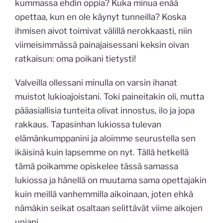
kummassa ehdin oppia? Kuka minua enää
opettaa, kun en ole käynyt tunneilla? Koska
ihmisen aivot toimivat välillä nerokkaasti, niin
viimeisimmässä painajaisessani keksin oivan
ratkaisun: oma poikani tietysti!
Valveilla ollessani minulla on varsin ihanat
muistot lukioajoistani. Toki paineitakin oli, mutta
pääasiallisia tunteita olivat innostus, ilo ja jopa
rakkaus. Tapasinhan lukiossa tulevan
elämänkumppanini ja aloimme seurustella sen
ikäisinä kuin lapsemme on nyt. Tällä hetkellä
tämä poikamme opiskelee tässä samassa
lukiossa ja hänellä on muutama sama opettajakin
kuin meillä vanhemmilla aikoinaan, joten ehkä
nämäkin seikat osaltaan selittävät viime aikojen
uniani.