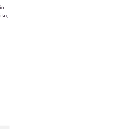
in
isu,