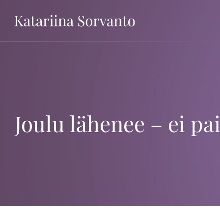
Ohita
Joulu lähenee – ei pai