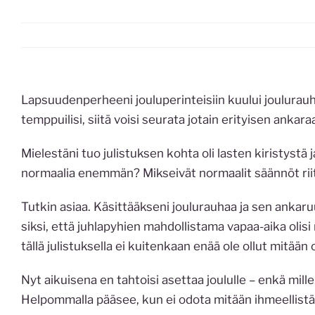
Lapsuudenperheeni jouluperinteisiin kuului joulurauha
temppuilisi, siitä voisi seurata jotain erityisen ankara
Mielestäni tuo julistuksen kohta oli lasten kiristystä ja
normaalia enemmän? Mikseivät normaalit säännöt rii
Tutkin asiaa. Käsittääkseni joulurauhaa ja sen ankaru
siksi, että juhlapyhien mahdollistama vapaa-aika olis
tällä julistuksella ei kuitenkaan enää ole ollut mitää
Nyt aikuisena en tahtoisi asettaa joululle – enkä mille
Helpommalla pääsee, kun ei odota mitään ihmeellistä