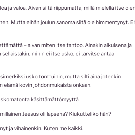
a ja valoa. Aivan siitä riippumatta, millä mielellä itse olen
soinen. Mutta eihän joulun sanoma siitä ole himmentynyt. 
viettämättä – aivan miten itse tahtoo. Ainakin aikuisena ja
sellaistakin, mihin ei itse usko, ei tarvitse antaa
simerkiksi usko tonttuihin, mutta silti aina jotenkin
isen elämä kovin johdonmukaista onkaan.
ä uskomatonta käsittämättömyyttä.
illainen Jeesus oli lapsena? Kiukutteliko hän?
ynyt ja vihainenkin. Kuten me kaikki.