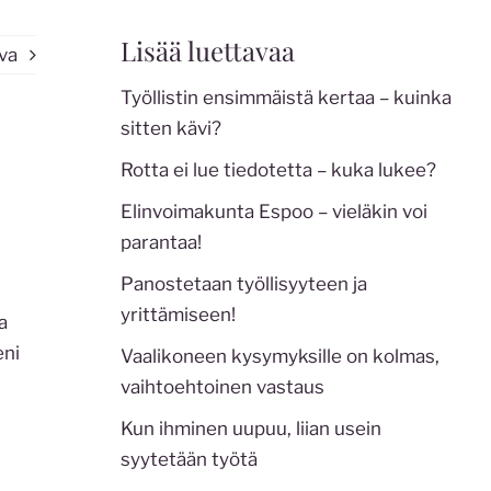
Lisää luettavaa
va
Työllistin ensimmäistä kertaa – kuinka
sitten kävi?
Rotta ei lue tiedotetta – kuka lukee?
Elinvoimakunta Espoo – vieläkin voi
parantaa!
Panostetaan työllisyyteen ja
yrittämiseen!
a
eni
Vaalikoneen kysymyksille on kolmas,
vaihtoehtoinen vastaus
Kun ihminen uupuu, liian usein
syytetään työtä