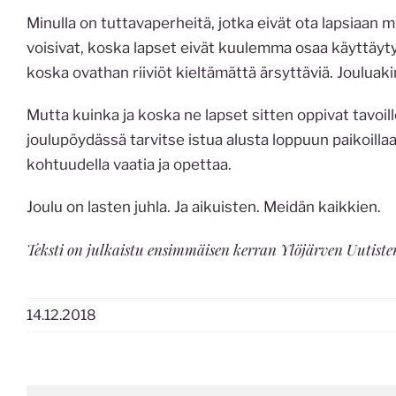
Minulla on tuttavaperheitä, jotka eivät ota lapsiaan muk
voisivat, koska lapset eivät kuulemma osaa käyttäytyä.
koska ovathan riiviöt kieltämättä ärsyttäviä. Jouluaki
Mutta kuinka ja koska ne lapset sitten oppivat tavoill
joulupöydässä tarvitse istua alusta loppuun paikoilla
kohtuudella vaatia ja opettaa.
Joulu on lasten juhla. Ja aikuisten. Meidän kaikkien.
Teksti on julkaistu ensimmäisen kerran Ylöjärven Uutisten
14.12.2018