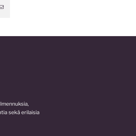
atsApp
Sähköposti
almennuksia,
tia sekä erilaisia