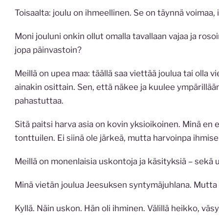
Toisaalta: joulu on ihmeellinen. Se on täynnä voimaa, ilo
Moni jouluni onkin ollut omalla tavallaan vajaa ja ro
jopa päinvastoin?
Meillä on upea maa: täällä saa viettää joulua tai olla 
ainakin osittain. Sen, että näkee ja kuulee ympärillään 
pahastuttaa.
Sitä paitsi harva asia on kovin yksioikoinen. Minä en e
tonttuilen. Ei siinä ole järkeä, mutta harvoinpa ihm
Meillä on monenlaisia uskontoja ja käsityksiä – sek
Minä vietän joulua Jeesuksen syntymäjuhlana. Mutta m
Kyllä. Näin uskon. Hän oli ihminen. Välillä heikko, väs