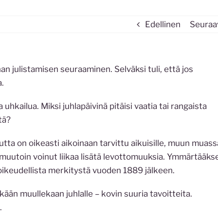
Edellinen
Seuraa
n julistamisen seuraaminen. Selväksi tuli, että jos
a.
 uhkailua. Miksi juhlapäivinä pitäisi vaatia tai rangaista
tä?
utta on oikeasti aikoinaan tarvittu aikuisille, muun muass
i muutoin voinut liikaa lisätä levottomuuksia. Ymmärtääks
n oikeudellista merkitystä vuoden 1889 jälkeen.
kään muullekaan juhlalle – kovin suuria tavoitteita.
.