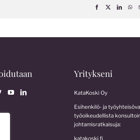
Facebook
X
LinkedIn
Wh
oidutaan
Yritykseni
KataKoski Oy
Esihenkilö- ja työyhteisöv
työoikeudellista konsultoin
johtamisratkaisuja:
katakoski.fi