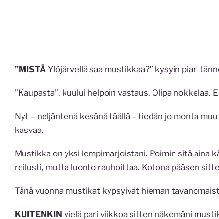
”MISTÄ
Ylöjärvellä saa mustikkaa?” kysyin pian tän
”Kaupasta”, kuului helpoin vastaus. Olipa nokkelaa. 
Nyt – neljäntenä kesänä täällä – tiedän jo monta muut
kasvaa.
Mustikka on yksi lempimarjoistani. Poimin sitä aina k
reilusti, mutta luonto rauhoittaa. Kotona pääsen sitt
Tänä vuonna mustikat kypsyivät hieman tavanomaist
KUITENKIN
vielä pari viikkoa sitten näkemäni mustikat