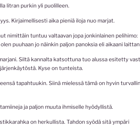
litran purkin yli puolilleen.
ys. Kirjaimellisesti aika pieniä iloja nuo marjat.
nut nimittäin tuntuu valtaavan jopa jonkinlainen pelihimo:
olen puuhaan jo näinkin paljon panoksia eli aikaani laittan
 marjani. Siltä kannalta katsottuna tuo alussa esitetty vas
 järjenkäytöstä. Kyse on tunteista.
leensä tapahtuukin. Siinä mielessä tämä on hyvin turvalli
vitamiineja ja paljon muuta ihmiselle hyödyllistä.
mustikkarahka on herkullista. Tahdon syödä sitä ympäri