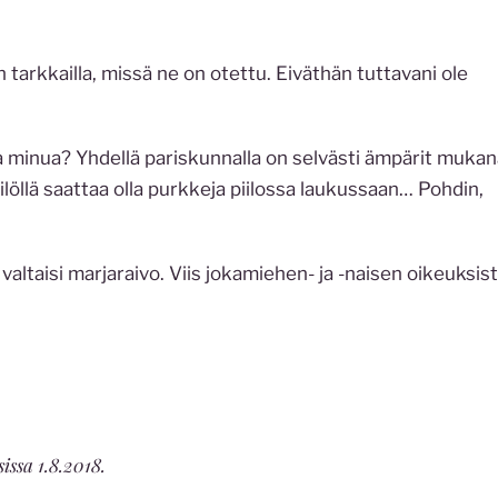
 tarkkailla, missä ne on otettu. Eiväthän tuttavani ole
a minua? Yhdellä pariskunnalla on selvästi ämpärit mukan
öllä saattaa olla purkkeja piilossa laukussaan… Pohdin,
valtaisi marjaraivo. Viis jokamiehen- ja -naisen oikeuksist
issa 1.8.2018.