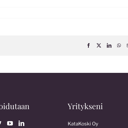
Facebook
X
LinkedIn
Wh
oidutaan
Yritykseni
KataKoski Oy