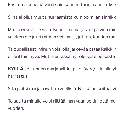
Ensimmäisenä päivänä sain kahden tunnin aherruksella 
Siinä ei ollut muuta hurraamista kuin poimijan sinnikky
Mutta ei sillä ole väliä. Kehnoina marjastuspäivinä mi
vaikken ole juuri mitään voittanut, jatkan, kun kerran 
Taloudellisesti minun voisi olla järkevää ostaa kaikki
oli erittäin hyvä. Mutta ei tässä nyt ole kyse pelkästä
KYLLÄ
se kunnon marjapaikka pian löytyy… Ja niin y
harrastus.
Sitä paitsi marjat ovat terveellisiä. Niissä on kuitua, 
Toisaalta minulle voisi riittää ihan vaan sekin, että 
vuoden.