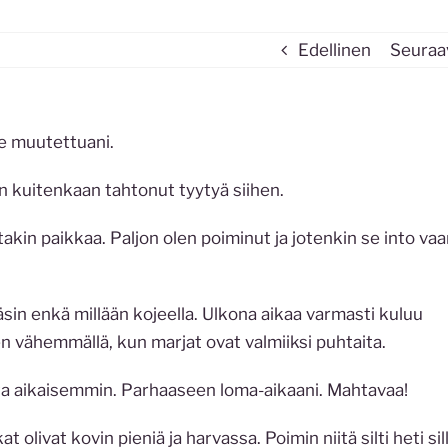
Edellinen
Seuraa
ne muutettuani.
En kuitenkaan tahtonut tyytyä siihen.
akin paikkaa. Paljon olen poiminut ja jotenkin se into va
äsin enkä millään kojeella. Ulkona aikaa varmasti kuluu
en vähemmällä, kun marjat ovat valmiiksi puhtaita.
a aikaisemmin. Parhaaseen loma-aikaani. Mahtavaa!
 olivat kovin pieniä ja harvassa. Poimin niitä silti heti sill