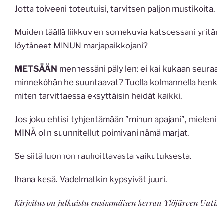
Jotta toiveeni toteutuisi, tarvitsen paljon mustikoita.
Muiden täällä liikkuvien somekuvia katsoessani yritän
löytäneet MINUN marjapaikkojani?
METSÄÄN
mennessäni pälyilen: ei kai kukaan seura
minneköhän he suuntaavat? Tuolla kolmannella henkil
miten tarvittaessa eksyttäisin heidät kaikki.
Jos joku ehtisi tyhjentämään ”minun apajani”, mieleni 
MINÄ olin suunnitellut poimivani nämä marjat.
Se siitä luonnon rauhoittavasta vaikutuksesta.
Ihana kesä. Vadelmatkin kypsyivät juuri.
Kirjoitus on julkaistu ensimmäisen kerran Ylöjärven Uutis