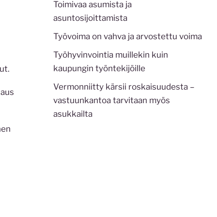
Toimivaa asumista ja
asuntosijoittamista
Työvoima on vahva ja arvostettu voima
Työhyvinvointia muillekin kuin
kaupungin työntekijöille
ut.
Vermonniitty kärsii roskaisuudesta –
taus
vastuunkantoa tarvitaan myös
asukkailta
nen