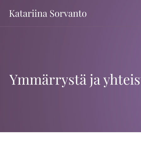
Ohita
Ymmärrystä ja yhteis