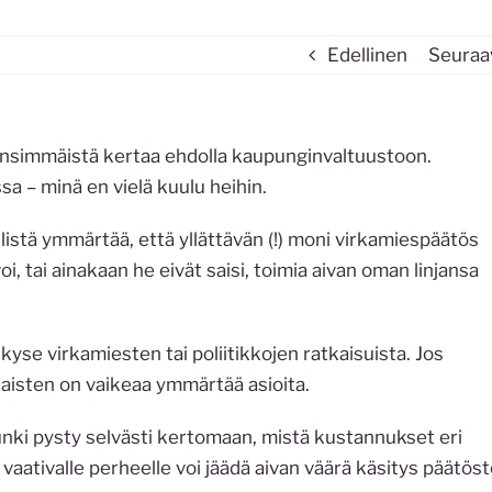
Edellinen
Seuraa
n ensimmäistä kertaa ehdolla kaupunginvaltuustoon.
sa – minä en vielä kuulu heihin.
istä ymmärtää, että yllättävän (!) moni virkamiespäätös
i, tai ainakaan he eivät saisi, toimia aivan oman linjansa
 kyse virkamiesten tai poliitikkojen ratkaisuista. Jos
alaisten on vaikeaa ymmärtää asioita.
unki pysty selvästi kertomaan, mistä kustannukset eri
aativalle perheelle voi jäädä aivan väärä käsitys päätös