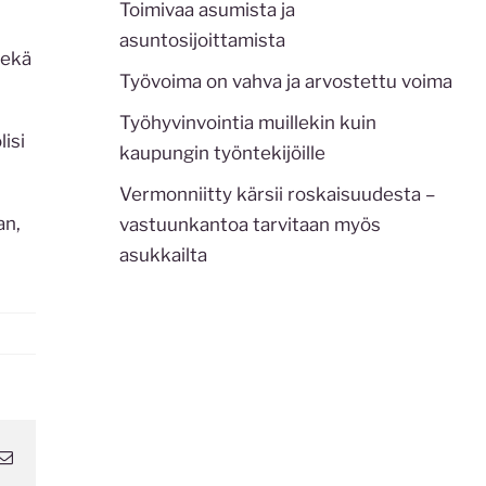
Toimivaa asumista ja
asuntosijoittamista
Sekä
Työvoima on vahva ja arvostettu voima
Työhyvinvointia muillekin kuin
isi
kaupungin työntekijöille
Vermonniitty kärsii roskaisuudesta –
an,
vastuunkantoa tarvitaan myös
asukkailta
atsApp
Sähköposti