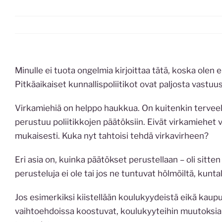
Minulle ei tuota ongelmia kirjoittaa tätä, koska ole
Pitkäaikaiset kunnallispoliitikot ovat paljosta vastuus
Virkamiehiä on helppo haukkua. On kuitenkin terveell
perustuu poliitikkojen päätöksiin. Eivät virkamiehet vo
mukaisesti. Kuka nyt tahtoisi tehdä virkavirheen?
Eri asia on, kuinka päätökset perustellaan – oli sitten
perusteluja ei ole tai jos ne tuntuvat hölmöiltä, kunt
Jos esimerkiksi kiistellään koulukyydeistä eikä kaup
vaihtoehdoissa koostuvat, koulukyyteihin muutoksia v