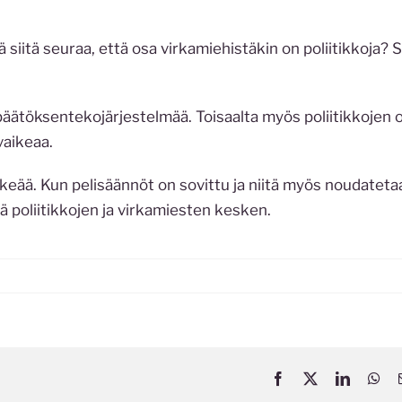
ä siitä seuraa, että osa virkamiehistäkin on poliitikkoja? 
äätöksentekojärjestelmää. Toisaalta myös poliitikkojen ol
vaikeaa.
eää. Kun pelisäännöt on sovittu ja niitä myös noudateta
ä poliitikkojen ja virkamiesten kesken.
Facebook
X
LinkedIn
Wh