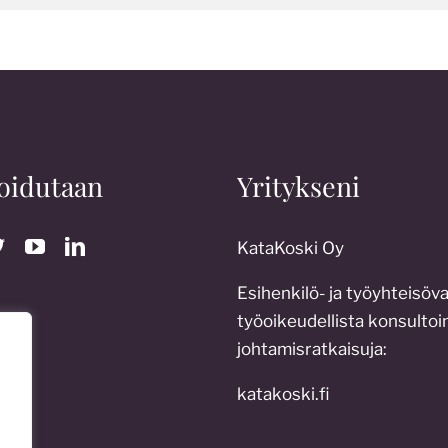
oidutaan
Yritykseni
KataKoski Oy
Esihenkilö- ja työyhteisöv
työoikeudellista konsultoin
johtamisratkaisuja:
katakoski.fi