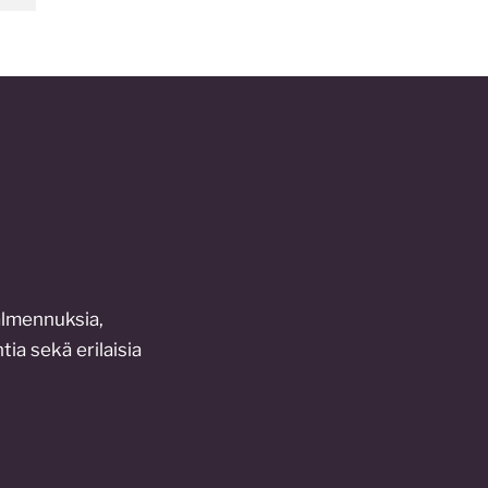
almennuksia,
tia sekä erilaisia