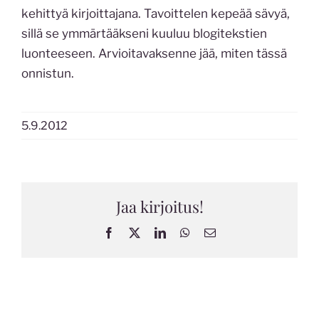
kehittyä kirjoittajana. Tavoittelen kepeää sävyä,
sillä se ymmärtääkseni kuuluu blogitekstien
luonteeseen. Arvioitavaksenne jää, miten tässä
onnistun.
5.9.2012
Jaa kirjoitus!
Facebook
X
LinkedIn
WhatsApp
Sähköposti