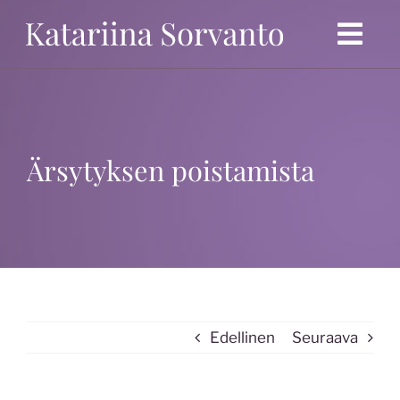
Ohita
Togg
Navi
Etusivu
Politiikka
Ärsytyksen poistamista
Ansioluettelo
Blogi
Mielipidekirjoitukset
Kolumnit
Edellinen
Seuraava