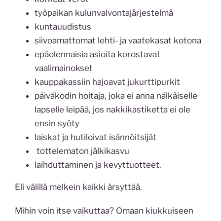
työpaikan kulunvalvontajärjestelmä
kuntauudistus
siivoamattomat lehti- ja vaatekasat kotona
epäolennaisia asioita korostavat
vaalimainokset
kauppakassiin hajoavat jukurttipurkit
päiväkodin hoitaja, joka ei anna nälkäiselle
lapselle leipää, jos nakkikastiketta ei ole
ensin syöty
laiskat ja hutiloivat isännöitsijät
tottelematon jälkikasvu
laihduttaminen ja kevyttuotteet.
Eli välillä melkein kaikki ärsyttää.
Mihin voin itse vaikuttaa? Omaan kiukkuiseen