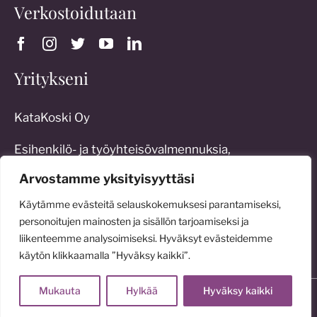
Verkostoidutaan
Yritykseni
KataKoski Oy
Esihenkilö- ja työyhteisövalmennuksia,
työoikeudellista konsultointia sekä erilaisia
Arvostamme yksityisyyttäsi
johtamisratkaisuja:
Käytämme evästeitä selauskokemuksesi parantamiseksi,
katakoski.fi
personoitujen mainosten ja sisällön tarjoamiseksi ja
liikenteemme analysoimiseksi. Hyväksyt evästeidemme
käytön klikkaamalla ”Hyväksy kaikki”.
Mukauta
Hylkää
Hyväksy kaikki
© 2026 Katariina Sorvanto
Kotisivut:
Velhovisio