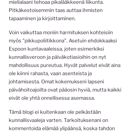
mielialaani tehoaa pikalääkkeenä liikunta.
Pitkäkestoisemmin taas auttaa ihmisten
tapaaminen ja kirjoittaminen.
Voin vaikuttaa moniin harmituksen kohteisiin
myös ”pikkupoliitikkona”. Asetuin ehdokkaaksi
Espoon kuntavaaleissa, joten esimerkiksi
kunnallisveroon ja päiväkotiasioihin on nyt
mahdollisuus pureutua. Hyvät palvelut eivät aina
ole kiinni rahasta, vaan asenteista ja
johtamisesta. Omat kokemukseni lapseni
päivähoitoajoilta ovat pääosin hyviä, mutta kaikki
eivät ole yhtä onnellisessa asemassa.
Tämä blogi ei kuitenkaan ole pelkästään
kunnallisvaaleja varten. Tarkoituksenani on
kommentoida elämää ylipäänsä, koska tahdon